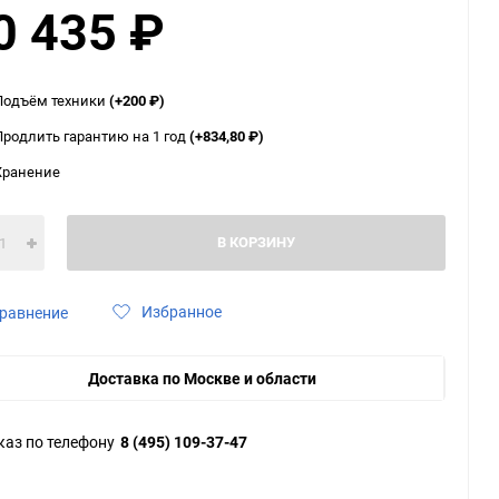
0 435
₽
ю
ю
ю
Подъём техники
(+200
₽
)
Продлить гарантию на 1 год
(+834,80
₽
)
Хранение
В КОРЗИНУ
Избранное
равнение
Доставка по Москве и области
каз по телефону
8 (495) 109-37-47