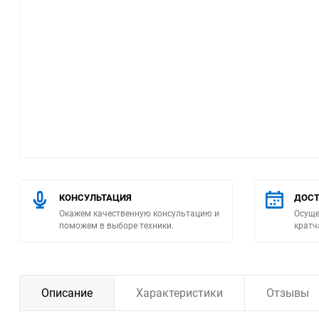
Помпы
Пневматический
инструмент
Плитка
Насосы бытовые
Компрессоры
КОНСУЛЬТАЦИЯ
ДОСТ
Окажем качественную консультацию и
Осуще
Климатическая техника
поможем в выборе техники.
кратч
Измерительный
инструмент
Описание
Характеристики
Отзывы
Измерительное
оборудование