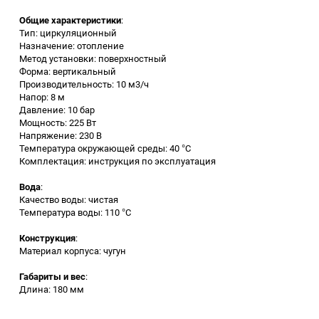
Общие характеристики
:
Заточные станки (точила)
Тип: циркуляционный
Назначение: отопление
Метод установки: поверхностный
Дровоколы
Форма: вертикальный
Производительность: 10 м3/ч
Напор: 8 м
Грузоподъемное
Давление: 10 бар
оборудование
Мощность: 225 Вт
Напряжение: 230 В
Гидроаккумуляторы и
Температура окружающей среды: 40 °C
расширительные баки
Комплектация: инструкция по эксплуатация
Вода
:
Вытяжная вентиляция
Качество воды: чистая
Температура воды: 110 °C
Вибротехника
Конструкция
:
Материал корпуса: чугун
Бетономешалки
Габариты и вес
:
Длина: 180 мм
Бензоинструмент