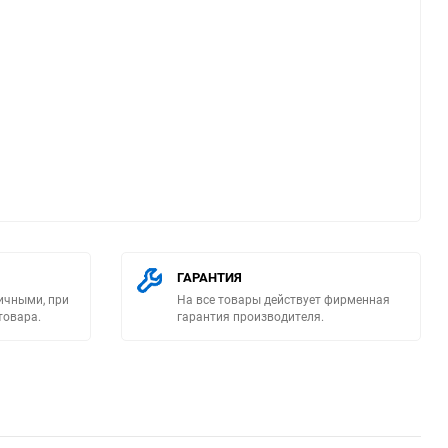
ю
ГАРАНТИЯ
ичными, при
На все товары действует фирменная
товара.
гарантия производителя.