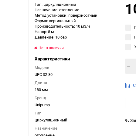
1
Тип: циркуляционный
Выберите категори
Назначение: отопление
Метод установки: поверхностный
Выберите категори
Форма: вертикальный
Выберите категори
Производительность: 10 м3/ч
Напор: 8 м
Давление: 10 бар
Нет в наличии
Характеристики
Модель
UPC 32-80
Длина
С
180 мм
Бренд
Unipump
Тип
циркуляционный
За
Назначение
отопление