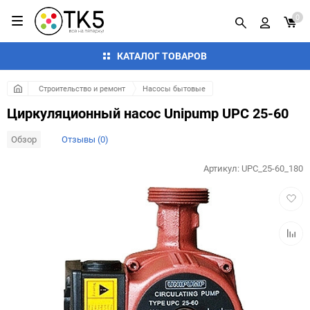
0
КАТАЛОГ ТОВАРОВ
Строительство и ремонт
Насосы бытовые
Циркуляционный насос Unipump UPC 25-60
Обзор
Отзывы (0)
Артикул:
UPС_25-60_180
Добав
в
избра
Добав
к
сравн