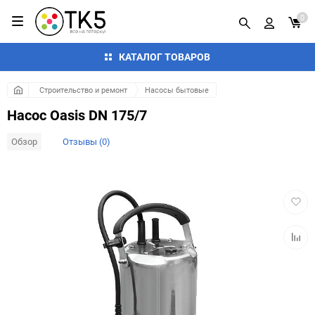
0
КАТАЛОГ ТОВАРОВ
Строительство и ремонт
Насосы бытовые
Насос Oasis DN 175/7
Обзор
Отзывы (0)
Добав
в
избра
Добав
к
сравн