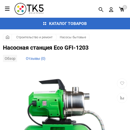
0
КАТАЛОГ ТОВАРОВ
Строительство и ремонт
Насосы бытовые
Насосная станция Eco GFI-1203
Обзор
Отзывы (0)
Добав
в
избра
Добав
к
сравн