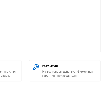
ю
ГАРАНТИЯ
ичными, при
На все товары действует фирменная
товара.
гарантия производителя.