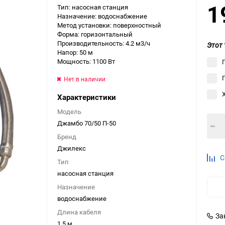
1
Тип: насосная станция
Выберите категори
Назначение: водоснабжение
Метод установки: поверхностный
Выберите категори
Форма: горизонтальный
Выберите категори
Производительность: 4.2 м3/ч
Этот 
Напор: 50 м
Мощность: 1100 Вт
Нет в наличии
Характеристики
Модель
Джамбо 70/50 П-50
Бренд
Джилекс
С
Тип
насосная станция
Назначение
водоснабжение
Длина кабеля
За
1.5 м