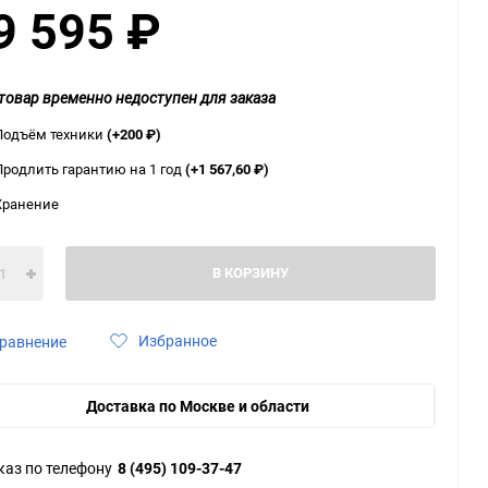
9 595
₽
ю
ю
ю
товар временно недоступен для заказа
Подъём техники
(+200
₽
)
Продлить гарантию на 1 год
(+1 567,60
₽
)
Хранение
В КОРЗИНУ
Избранное
равнение
Доставка по Москве и области
каз по телефону
8 (495) 109-37-47