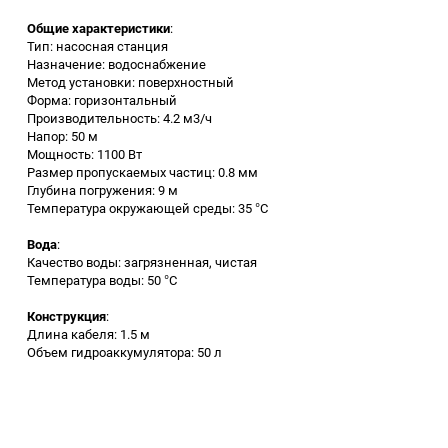
Общие характеристики
:
Заточные станки (точила)
Тип: насосная станция
Назначение: водоснабжение
Метод установки: поверхностный
Дровоколы
Форма: горизонтальный
Производительность: 4.2 м3/ч
Напор: 50 м
Грузоподъемное
Мощность: 1100 Вт
оборудование
Размер пропускаемых частиц: 0.8 мм
Глубина погружения: 9 м
Гидроаккумуляторы и
Температура окружающей среды: 35 °C
расширительные баки
Вода
:
Качество воды: загрязненная, чистая
Вытяжная вентиляция
Температура воды: 50 °C
Конструкция
:
Вибротехника
Длина кабеля: 1.5 м
Объем гидроаккумулятора: 50 л
Бетономешалки
Бензоинструмент