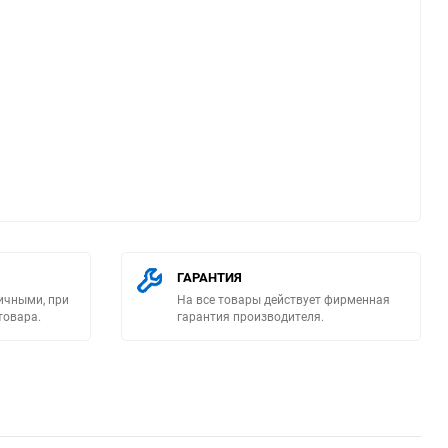
ю
ГАРАНТИЯ
ичными, при
На все товары действует фирменная
товара.
гарантия производителя.