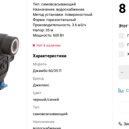
8
Тип: самовсасывающий
Выберите категори
Назначение: водоснабжение
Метод установки: поверхностный
Выберите категори
Форма: горизонтальный
Выберите категори
Производительность: 3.6 м3/ч
Этот 
Напор: 35 м
Мощность: 600 Вт
Нет в наличии
Характеристики
Модель
Джамбо 60/35 П
Бренд
Джилекс
С
Цвет
черный/синий
Тип
самовсасывающий
Назначение
За
водоснабжение