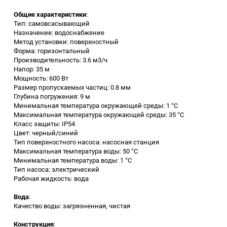
Общие характеристики
:
Заточные станки (точила)
Тип: самовсасывающий
Назначение: водоснабжение
Метод установки: поверхностный
Дровоколы
Форма: горизонтальный
Производительность: 3.6 м3/ч
Напор: 35 м
Грузоподъемное
Мощность: 600 Вт
оборудование
Размер пропускаемых частиц: 0.8 мм
Глубина погружения: 9 м
Гидроаккумуляторы и
Минимальная температура окружающей среды: 1 °C
расширительные баки
Максимальная температура окружающей среды: 35 °C
Класс защиты: IP54
Цвет: черный/синий
Вытяжная вентиляция
Тип поверхностного насоса: насосная станция
Максимальная температура воды: 50 °С
Минимальная температура воды: 1 °С
Вибротехника
Тип насоса: электрический
Рабочая жидкость: вода
Бетономешалки
Вода
:
Качество воды: загрязненная, чистая
Бензоинструмент
Конструкция
: