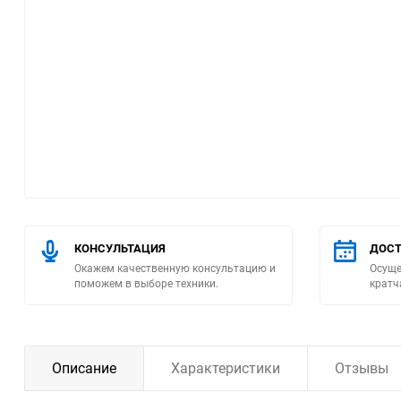
Помпы
Пневматический
инструмент
Плитка
Насосы бытовые
Компрессоры
КОНСУЛЬТАЦИЯ
ДОСТ
Окажем качественную консультацию и
Осуще
Климатическая техника
поможем в выборе техники.
кратч
Измерительный
инструмент
Описание
Характеристики
Отзывы
Измерительное
оборудование