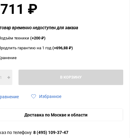
 711
₽
ю
ю
ю
товар временно недоступен для заказа
Подъём техники
(+200
₽
)
Продлить гарантию на 1 год
(+696,88
₽
)
Хранение
В КОРЗИНУ
Избранное
равнение
Доставка по Москве и области
каз по телефону
8 (495) 109-37-47