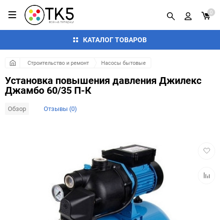
0
КАТАЛОГ ТОВАРОВ
Строительство и ремонт
Насосы бытовые
Установка повышения давления Джилекс
Джамбо 60/35 П-К
Обзор
Отзывы (0)
Добав
в
избра
Добав
к
сравн