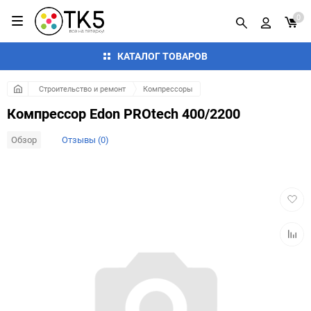
0
КАТАЛОГ ТОВАРОВ
Строительство и ремонт
Компрессоры
Компрессор Edon PROtech 400/2200
Обзор
Отзывы (0)
Добав
в
избра
Добав
к
сравн