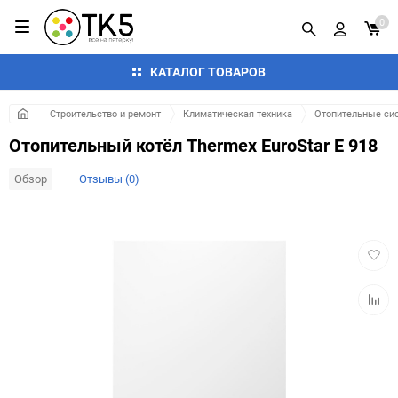
0
КАТАЛОГ ТОВАРОВ
Строительство и ремонт
Климатическая техника
Отопительные си
Отопительный котёл Thermex EuroStar E 918
Обзор
Отзывы (0)
Добав
в
избра
Добав
к
сравн