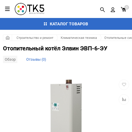
0
КАТАЛОГ ТОВАРОВ
Строительство и ремонт
Климатическая техника
Отопительные си
Отопительный котёл Элвин ЭВП-6-ЭУ
Обзор
Отзывы (0)
Добав
в
избра
Добав
к
сравн