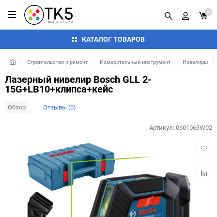
0
КАТАЛОГ ТОВАРОВ
Строительство и ремонт
Измерительный инструмент
Нивелиры
Лазерный нивелир Bosch GLL 2-
15G+LB10+клипса+кейс
Обзор
Отзывы (0)
Артикул:
0601063W02
Добав
в
избра
Добав
к
сравн