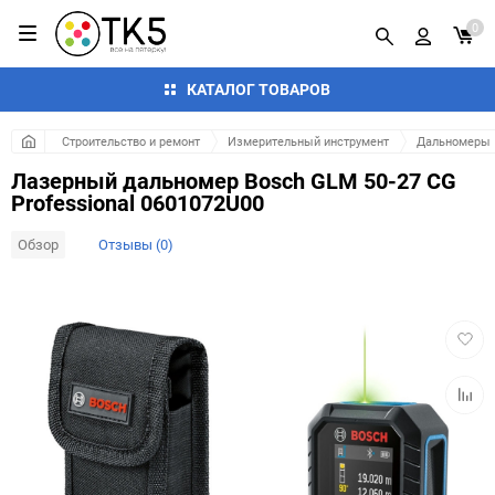
0
КАТАЛОГ ТОВАРОВ
Строительство и ремонт
Измерительный инструмент
Дальномеры
Лазерный дальномер Bosch GLM 50-27 CG
Professional 0601072U00
Обзор
Отзывы (0)
Добав
в
избра
Добав
к
сравн