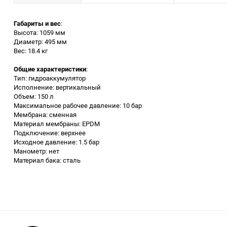
Заточные станки (точила)
Габариты и вес
:
Высота: 1059 мм
Диаметр: 495 мм
Дровоколы
Вес: 18.4 кг
Общие характеристики
:
Грузоподъемное
Тип: гидроаккумулятор
оборудование
Исполнение: вертикальный
Объем: 150 л
Гидроаккумуляторы и
Максимальное рабочее давление: 10 бар
расширительные баки
Мембрана: сменная
Материал мембраны: EPDM
Подключение: верхнее
Вытяжная вентиляция
Исходное давление: 1.5 бар
Манометр: нет
Материал бака: сталь
Вибротехника
Бетономешалки
Бензоинструмент