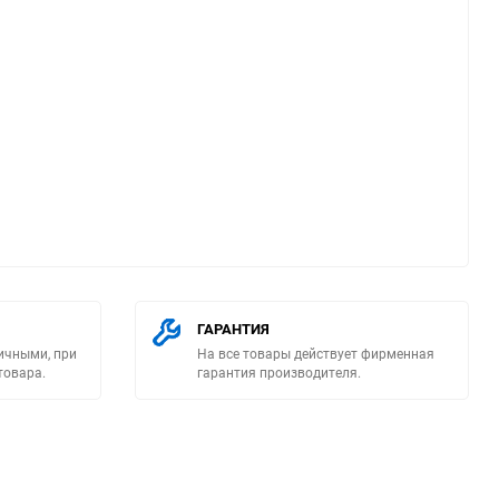
ю
ГАРАНТИЯ
ичными, при
На все товары действует фирменная
товара.
гарантия производителя.