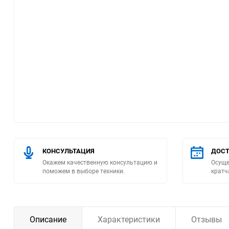
Помпы
Пневматический
инструмент
Плитка
Насосы бытовые
Компрессоры
КОНСУЛЬТАЦИЯ
ДОСТ
Климатическая техника
Окажем качественную консультацию и
Осуще
поможем в выборе техники.
кратч
Измерительный
инструмент
Измерительное
Описание
Характеристики
Отзывы
оборудование