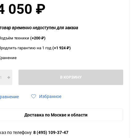
4 050
₽
ю
ю
ю
товар временно недоступен для заказа
Подъём техники
(+200
₽
)
Продлить гарантию на 1 год
(+1 924
₽
)
Хранение
В КОРЗИНУ
Избранное
равнение
Доставка по Москве и области
каз по телефону
8 (495) 109-37-47