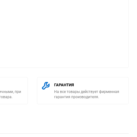
ю
ГАРАНТИЯ
ичными, при
На все товары действует фирменная
товара.
гарантия производителя.