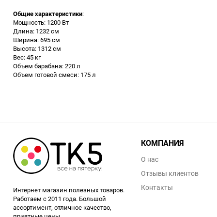
Общие характеристики
:
Заточные станки (точила)
Мощность: 1200 Вт
Длина: 1232 см
Ширина: 695 см
Дровоколы
Высота: 1312 см
Вес: 45 кг
Объем барабана: 220 л
Грузоподъемное
Объем готовой смеси: 175 л
оборудование
Гидроаккумуляторы и
расширительные баки
Вытяжная вентиляция
КОМПАНИЯ
Вибротехника
О нас
Отзывы клиентов
Бетономешалки
Контакты
Интернет магазин полезных товаров.
Работаем с 2011 года. Большой
Бензоинструмент
ассортимент, отличное качество,
приятные цены.