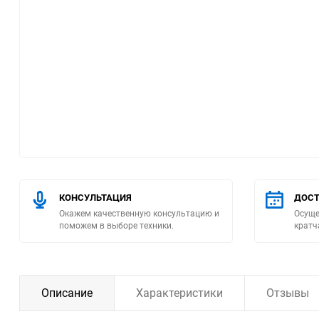
Помпы
Пневматический
инструмент
Плитка
Насосы бытовые
Компрессоры
КОНСУЛЬТАЦИЯ
ДОСТ
Окажем качественную консультацию и
Осуще
Климатическая техника
поможем в выборе техники.
кратч
Измерительный
инструмент
Описание
Характеристики
Отзывы
Измерительное
оборудование