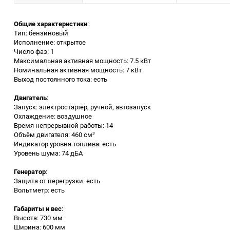
Заточные станки (точила)
Общие характеристики
:
Тип: бензиновый
Исполнение: открытое
Дровоколы
Число фаз: 1
Максимальная активная мощность: 7.5 кВт
Номинальная активная мощность: 7 кВт
Грузоподъемное
Выход постоянного тока: есть
оборудование
Двигатель
:
Гидроаккумуляторы и
Запуск: электростартер, ручной, автозапуск
расширительные баки
Охлаждение: воздушное
Время непрерывной работы: 14
Объём двигателя: 460 см³
Вытяжная вентиляция
Индикатор уровня топлива: есть
Уровень шума: 74 дБА
Вибротехника
Генератор
:
Защита от перегрузки: есть
Вольтметр: есть
Бетономешалки
Габариты и вес
:
Бензоинструмент
Высота: 730 мм
Ширина: 600 мм