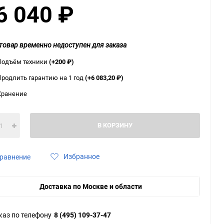
6 040
₽
ю
ю
ю
товар временно недоступен для заказа
Подъём техники
(+200
₽
)
Продлить гарантию на 1 год
(+6 083,20
₽
)
Хранение
В КОРЗИНУ
Избранное
равнение
Доставка по Москве и области
каз по телефону
8 (495) 109-37-47