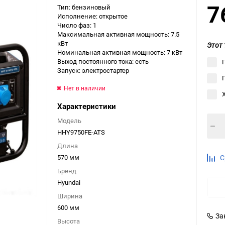
7
Тип: бензиновый
Выберите категори
Исполнение: открытое
Число фаз: 1
Выберите категори
Максимальная активная мощность: 7.5
Выберите категори
кВт
Этот 
Номинальная активная мощность: 7 кВт
Выход постоянного тока: есть
Запуск: электростартер
Нет в наличии
Характеристики
Модель
HHY9750FE-ATS
Длина
570 мм
С
Бренд
Hyundai
Ширина
600 мм
За
Высота