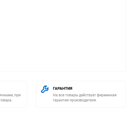
ю
ГАРАНТИЯ
ичными, при
На все товары действует фирменная
товара.
гарантия производителя.