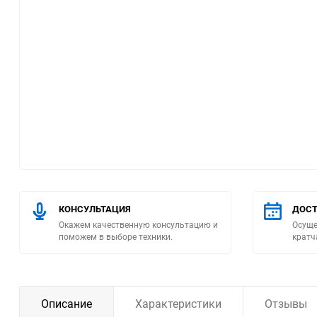
Помпы
Пневматический
инструмент
Плитка
Насосы бытовые
Компрессоры
КОНСУЛЬТАЦИЯ
ДОСТ
Климатическая техника
Окажем качественную консультацию и
Осуще
поможем в выборе техники.
кратч
Измерительный
инструмент
Измерительное
Описание
Характеристики
Отзывы
оборудование