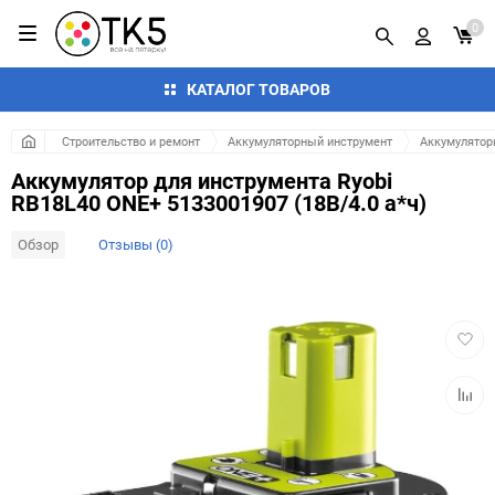
0
КАТАЛОГ ТОВАРОВ
Строительство и ремонт
Аккумуляторный инструмент
Аккумулятор
Аккумулятор для инструмента Ryobi
RB18L40 ONE+ 5133001907 (18В/4.0 а*ч)
Обзор
Отзывы (0)
Добав
в
избра
Добав
к
сравн