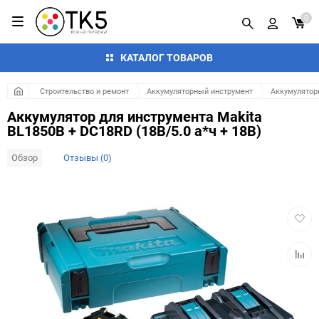
0
КАТАЛОГ ТОВАРОВ
Строительство и ремонт
Аккумуляторный инструмент
Аккумулятор
Аккумулятор для инструмента Makita
BL1850B + DC18RD (18В/5.0 а*ч + 18В)
Обзор
Отзывы (0)
Добав
в
избра
Добав
к
сравн