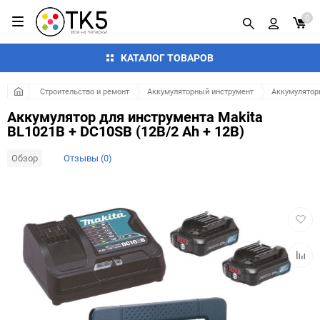
0
КАТАЛОГ ТОВАРОВ
Строительство и ремонт
Аккумуляторный инструмент
Аккумулятор
Аккумулятор для инструмента Makita
BL1021B + DC10SB (12В/2 Ah + 12В)
Обзор
Отзывы (0)
Добав
в
избра
Добав
к
сравн