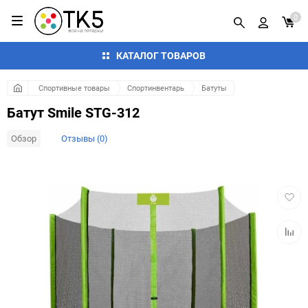
0
КАТАЛОГ ТОВАРОВ
Спортивные товары
Спортинвентарь
Батуты
Батут Smile STG-312
Обзор
Отзывы (0)
Добав
в
избра
Добав
к
сравн