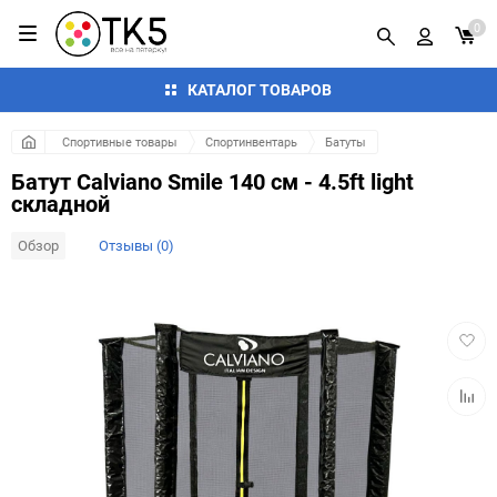
0
КАТАЛОГ ТОВАРОВ
Спортивные товары
Спортинвентарь
Батуты
Батут Calviano Smile 140 см - 4.5ft light
складной
Обзор
Отзывы (0)
Добав
в
избра
Добав
к
сравн