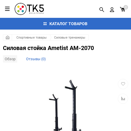
0
КАТАЛОГ ТОВАРОВ
Спортивные товары
Силовые тренажеры
Силовая стойка Ametist AM-2070
Обзор
Отзывы (0)
Добав
в
избра
Добав
к
сравн