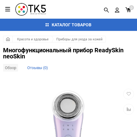
0
КАТАЛОГ ТОВАРОВ
Красота и здоровье
Приборы для ухода за кожей
Многофункциональный прибор ReadySkin
neoSkin
Обзор
Отзывы (0)
Добав
в
избра
Добав
к
сравн