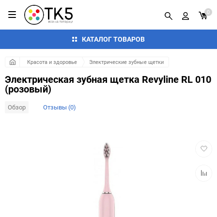
0
КАТАЛОГ ТОВАРОВ
Красота и здоровье
Электрические зубные щетки
Электрическая зубная щетка Revyline RL 010
(розовый)
Обзор
Отзывы (0)
Добав
в
избра
Добав
к
сравн