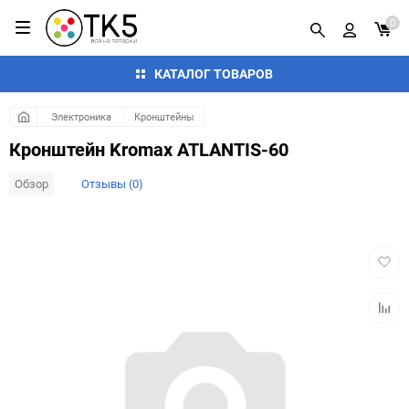
0
КАТАЛОГ ТОВАРОВ
Электроника
Кронштейны
Кронштейн Kromax ATLANTIS-60
Обзор
Отзывы (0)
Добав
в
избра
Добав
к
сравн