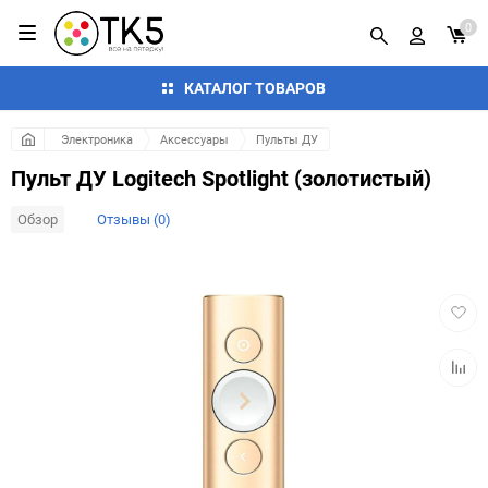
0
КАТАЛОГ ТОВАРОВ
Электроника
Аксессуары
Пульты ДУ
Пульт ДУ Logitech Spotlight (золотистый)
Обзор
Отзывы (0)
Добав
в
избра
Добав
к
сравн