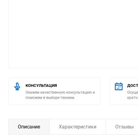
Помпы
Пневматический
инструмент
Плитка
Насосы бытовые
Компрессоры
КОНСУЛЬТАЦИЯ
ДОСТ
Окажем качественную консультацию и
Осуще
Климатическая техника
поможем в выборе техники.
кратч
Измерительный
инструмент
Описание
Характеристики
Отзывы
Измерительное
оборудование