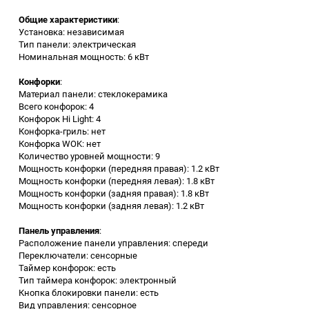
Общие характеристики
:
Заточные станки (точила)
Установка: независимая
Тип панели: электрическая
Номинальная мощность: 6 кВт
Дровоколы
Конфорки
:
Материал панели: стеклокерамика
Грузоподъемное
Всего конфорок: 4
оборудование
Конфорок Hi Light: 4
Конфорка-гриль: нет
Гидроаккумуляторы и
Конфорка WOK: нет
расширительные баки
Количество уровней мощности: 9
Мощность конфорки (передняя правая): 1.2 кВт
Мощность конфорки (передняя левая): 1.8 кВт
Вытяжная вентиляция
Мощность конфорки (задняя правая): 1.8 кВт
Мощность конфорки (задняя левая): 1.2 кВт
Вибротехника
Панель управления
:
Расположение панели управления: спереди
Переключатели: сенсорные
Бетономешалки
Таймер конфорок: есть
Тип таймера конфорок: электронный
Бензоинструмент
Кнопка блокировки панели: есть
Вид управления: сенсорное