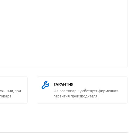
ю
ГАРАНТИЯ
ичными, при
На все товары действует фирменная
товара.
гарантия производителя.