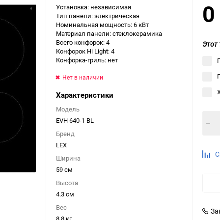
Установка: независимая
Выберите категори
Тип панели: электрическая
Номинальная мощность: 6 кВт
Выберите категори
Материал панели: стеклокерамика
Выберите категори
Всего конфорок: 4
Этот 
Конфорок Hi Light: 4
Конфорка-гриль: нет
Нет в наличии
Характеристики
Модель
EVH 640-1 BL
Бренд
LEX
С
Ширина
59 см
Высота
4.3 см
Вес
За
8.8 кг