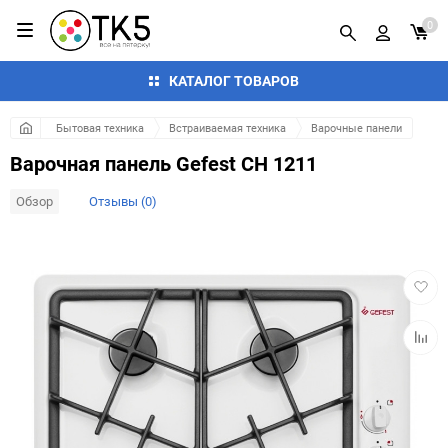
0
КАТАЛОГ ТОВАРОВ
Бытовая техника
Встраиваемая техника
Варочные панели
Варочная панель Gefest СН 1211
Обзор
Отзывы (0)
Добав
в
избра
Добав
к
сравн