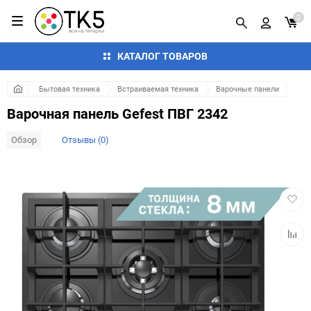
0
КАТАЛОГ ТОВАРОВ
Бытовая техника
Встраиваемая техника
Варочные панели
Варочная панель Gefest ПВГ 2342
Обзор
Отзывы (0)
Добав
в
избра
Добав
к
сравн