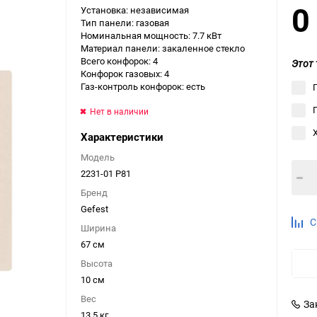
Установка: независимая
Выберите категори
Тип панели: газовая
Номинальная мощность: 7.7 кВт
Выберите категори
Материал панели: закаленное стекло
Выберите категори
Всего конфорок: 4
Этот 
Конфорок газовых: 4
Газ-контроль конфорок: есть
Нет в наличии
Характеристики
Модель
2231-01 Р81
Бренд
Gefest
С
Ширина
67 см
Высота
10 см
Вес
За
13.5 кг