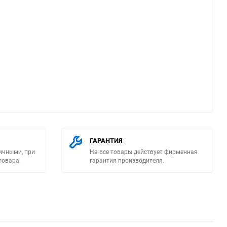
ю
ГАРАНТИЯ
ичными, при
На все товары действует фирменная
товара.
гарантия производителя.