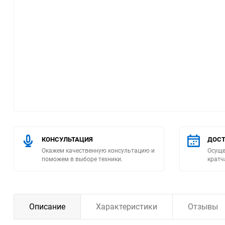
Помпы
Пневматический
инструмент
Плитка
Насосы бытовые
Компрессоры
КОНСУЛЬТАЦИЯ
ДОСТ
Окажем качественную консультацию и
Осуще
Климатическая техника
поможем в выборе техники.
кратч
Измерительный
инструмент
Описание
Характеристики
Отзывы
Измерительное
оборудование