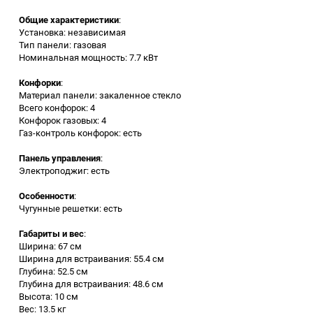
Общие характеристики
:
Заточные станки (точила)
Установка: независимая
Тип панели: газовая
Номинальная мощность: 7.7 кВт
Дровоколы
Конфорки
:
Материал панели: закаленное стекло
Грузоподъемное
Всего конфорок: 4
оборудование
Конфорок газовых: 4
Газ-контроль конфорок: есть
Гидроаккумуляторы и
расширительные баки
Панель управления
:
Электроподжиг: есть
Вытяжная вентиляция
Особенности
:
Чугунные решетки: есть
Вибротехника
Габариты и вес
:
Ширина: 67 см
Ширина для встраивания: 55.4 см
Бетономешалки
Глубина: 52.5 см
Глубина для встраивания: 48.6 см
Бензоинструмент
Высота: 10 см
Вес: 13.5 кг