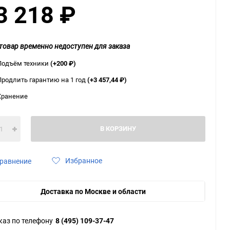
3 218
₽
ю
ю
ю
товар временно недоступен для заказа
Подъём техники
(+200
₽
)
Продлить гарантию на 1 год
(+3 457,44
₽
)
Хранение
В КОРЗИНУ
Избранное
равнение
Доставка по Москве и области
каз по телефону
8 (495) 109-37-47