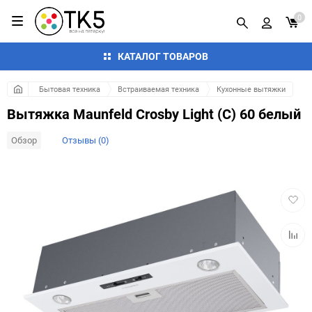
0
КАТАЛОГ ТОВАРОВ
Бытовая техника
Встраиваемая техника
Кухонные вытяжки
Вытяжка Maunfeld Crosby Light (C) 60 белый
Обзор
Отзывы (0)
Добав
в
избра
Добав
к
сравн