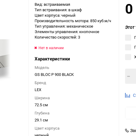
Вид: встраиваемая
Выберите категори
Тип встраивания: в шкаф
Цвет корпуса: черный
Выберите категори
Производительность мотора: 850 куб.м/ч
Выберите категори
Тип управления: механическое
Этот 
Элементы управления: кнопочное
Количество скоростей: 3
Нет в наличии
Характеристики
Модель
GS BLOC P 900 BLACK
Бренд
LEX
С
Ширина
72.5 см
Глубина
29.1 см
Цвет корпуса
За
черный