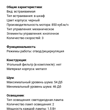
Общие характеристики
:
Заточные станки (точила)
Вид: встраиваемая
Тип встраивания: в шкаф
Цвет корпуса: черный
Дровоколы
Производительность мотора: 850 куб.м/ч
Тип управления: механическое
Элементы управления: кнопочное
Грузоподъемное
Количество скоростей: 3
оборудование
Функциональность
:
Гидроаккумуляторы и
Режимы работы: отвод/рециркуляция
расширительные баки
Конструкция
:
Угольный фильтр (в комплекте): нет
Вытяжная вентиляция
Материал корпуса: металл
Шум
:
Вибротехника
Максимальный уровень шума: 54 Дб
Минимальный уровень шума: 46 Дб
Бетономешалки
Освещение
:
Тип освещения: светодиодная лампа
Бензоинструмент
Количество ламп освещения: 2
Мощность каждой лампы: 1.5 Вт