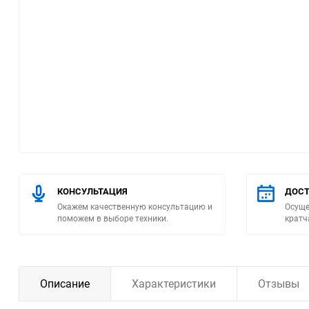
Помпы
Пневматический
инструмент
Плитка
Насосы бытовые
Компрессоры
КОНСУЛЬТАЦИЯ
ДОСТ
Окажем качественную консультацию и
Осуще
Климатическая техника
поможем в выборе техники.
кратч
Измерительный
инструмент
Описание
Характеристики
Отзывы
Измерительное
оборудование