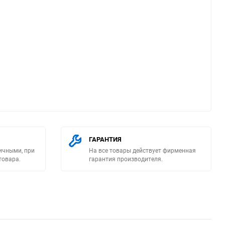
ю
ГАРАНТИЯ
ичными, при
На все товары действует фирменная
товара.
гарантия производителя.