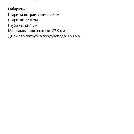
Аккумуляторный
Габариты
:
инструмент
Ширина встраивания: 90 см
Ширина: 72.5 см
Глубина: 29.1 см
Максимальная высота: 27.9 см
Диаметр патрубка воздуховода: 150 мм
КОМПАНИЯ
О нас
Отзывы клиентов
Контакты
Интернет магазин полезных товаров.
Работаем с 2011 года. Большой
ассортимент, отличное качество,
приятные цены.