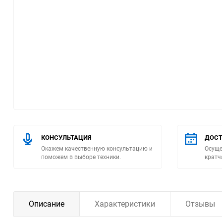
Помпы
Пневматический
инструмент
Плитка
Насосы бытовые
Компрессоры
КОНСУЛЬТАЦИЯ
ДОСТ
Окажем качественную консультацию и
Осуще
Климатическая техника
поможем в выборе техники.
кратч
Измерительный
инструмент
Описание
Характеристики
Отзывы
Измерительное
оборудование