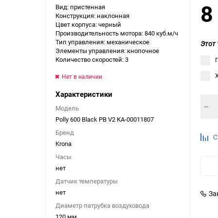
8
Вид: пристенная
Выберите категори
Конструкция: наклонная
Цвет корпуса: черный
Выберите категори
Производительность мотора: 840 куб.м/ч
Выберите категори
Тип управления: механическое
Этот 
Элементы управления: кнопочное
Количество скоростей: 3
Нет в наличии
Характеристики
Модель
Polly 600 Black PB V2 КА-00011807
Бренд
С
Krona
Часы
нет
Датчик температуры
нет
За
Диаметр патрубка воздуховода
120 мм