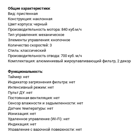
Общие характеристики
:
Заточные станки (точила)
Вид: пристенная
Конструкция: наклонная
Цвет корпуса: черный
Дровоколы
Производительность мотора: 840 куб.м/ч
Тип управления: механическое
Элементы управления: кнопочное
Грузоподъемное
Количество скоростей: 3
оборудование
Стиль: классический
Производительность отвода: 700 куб. м/ч
Гидроаккумуляторы и
Комплектация: алюминиевый жироулавливающий фильтр, 2 декорат
расширительные баки
Функциональность
:
Таймер: нет
Вытяжная вентиляция
Индикатор загрязнения фильтра: нет
Интенсивный режим: нет
Пульт ДУ: нет
Вибротехника
Постоянная вентиляция: нет
Сенсор влажности и задымленности: нет
Датчик температуры: нет
Бетономешалки
Ионизация: нет
Удаленное управление (Wi-Fi): нет
Бензоинструмент
Индикация: нет
Управление с варочной поверхности: нет