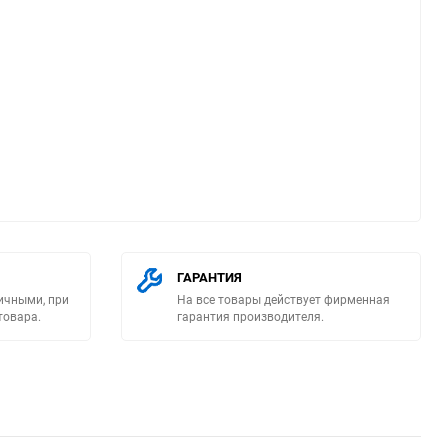
ю
ГАРАНТИЯ
ичными, при
На все товары действует фирменная
товара.
гарантия производителя.