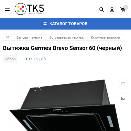
0
КАТАЛОГ ТОВАРОВ
Бытовая техника
Встраиваемая техника
Кухонные вытяжки
Вытяжка Germes Bravo Sensor 60 (черный)
Обзор
Отзывы (0)
Добав
в
избра
Добав
к
сравн