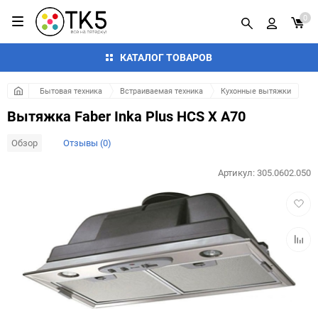
0
КАТАЛОГ ТОВАРОВ
Бытовая техника
Встраиваемая техника
Кухонные вытяжки
Вытяжка Faber Inka Plus HCS X A70
Обзор
Отзывы (0)
Артикул:
305.0602.050
Добав
в
избра
Добав
к
сравн