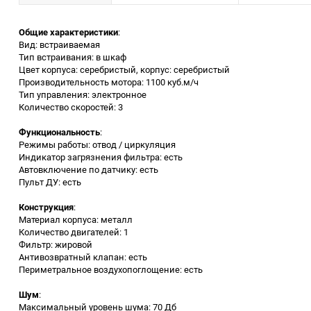
Заточные станки (точила)
Общие характеристики
:
Вид: встраиваемая
Тип встраивания: в шкаф
Дровоколы
Цвет корпуса: серебристый, корпус: серебристый
Производительность мотора: 1100 куб.м/ч
Тип управления: электронное
Грузоподъемное
Количество скоростей: 3
оборудование
Функциональность
:
Гидроаккумуляторы и
Режимы работы: отвод / циркуляция
расширительные баки
Индикатор загрязнения фильтра: есть
Автовключение по датчику: есть
Пульт ДУ: есть
Вытяжная вентиляция
Конструкция
:
Материал корпуса: металл
Вибротехника
Количество двигателей: 1
Фильтр: жировой
Антивозвратный клапан: есть
Бетономешалки
Периметральное воздухопоглощение: есть
Бензоинструмент
Шум
:
Максимальный уровень шума: 70 Дб