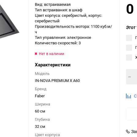
Вид: встраиваемая
Выберите категори
Тип встраивания: в шкаф
Цвет корпуса: серебристый, корпус:
Выберите категори
серебристый
Выберите категори
Производительность мотора: 1100 куб.м/
Этот 
ч
Тип управления: электронное
Количество скоростей: 3
Нет в наличии
Характеристики
Модель
IN-NOVA PREMIUM X A60
Бренд
Faber
С
Ширина
60 см
Глубина
32 см
За
Цвет корпуса