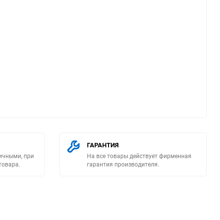
ю
ГАРАНТИЯ
ичными, при
На все товары действует фирменная
товара.
гарантия производителя.