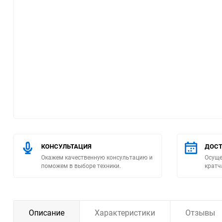
Помпы
Пневматический
инструмент
Плитка
Насосы бытовые
Компрессоры
КОНСУЛЬТАЦИЯ
ДОСТ
Климатическая техника
Окажем качественную консультацию и
Осуще
поможем в выборе техники.
кратч
Измерительный
инструмент
Измерительное
Описание
Характеристики
Отзывы
оборудование