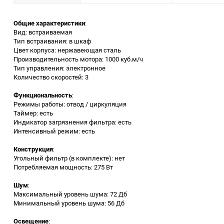
Заточные станки (точила)
Общие характеристики
:
Вид: встраиваемая
Тип встраивания: в шкаф
Дровоколы
Цвет корпуса: нержавеющая сталь
Производительность мотора: 1000 куб.м/ч
Тип управления: электронное
Грузоподъемное
Количество скоростей: 3
оборудование
Функциональность
:
Гидроаккумуляторы и
Режимы работы: отвод / циркуляция
расширительные баки
Таймер: есть
Индикатор загрязнения фильтра: есть
Интенсивный режим: есть
Вытяжная вентиляция
Конструкция
:
Угольный фильтр (в комплекте): нет
Вибротехника
Потребляемая мощность: 275 Вт
Шум
:
Бетономешалки
Максимальный уровень шума: 72 Дб
Минимальный уровень шума: 56 Дб
Бензоинструмент
Освещение
: