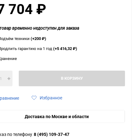
7 704
₽
ю
ю
ю
товар временно недоступен для заказа
Подъём техники
(+200
₽
)
Продлить гарантию на 1 год
(+5 416,32
₽
)
Хранение
В КОРЗИНУ
Избранное
равнение
Доставка по Москве и области
каз по телефону
8 (495) 109-37-47