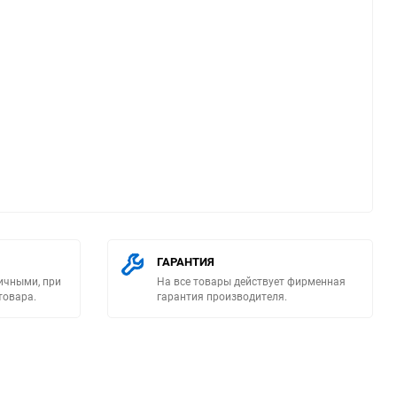
ю
ГАРАНТИЯ
ичными, при
На все товары действует фирменная
товара.
гарантия производителя.