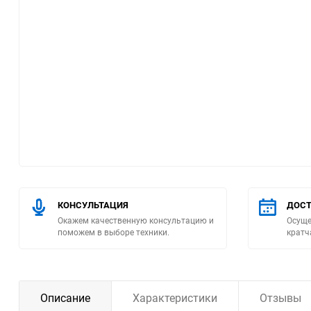
Помпы
Пневматический
инструмент
Плитка
Насосы бытовые
Компрессоры
КОНСУЛЬТАЦИЯ
ДОСТ
Климатическая техника
Окажем качественную консультацию и
Осуще
поможем в выборе техники.
кратч
Измерительный
инструмент
Измерительное
Описание
Характеристики
Отзывы
оборудование