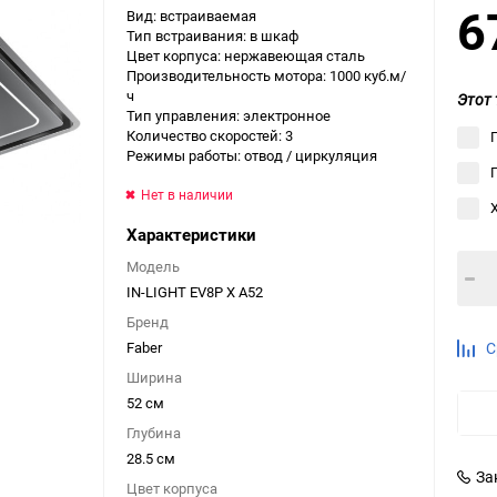
6
Вид: встраиваемая
Выберите категори
Тип встраивания: в шкаф
Цвет корпуса: нержавеющая сталь
Выберите категори
Производительность мотора: 1000 куб.м/
Выберите категори
ч
Этот 
Тип управления: электронное
Количество скоростей: 3
Режимы работы: отвод / циркуляция
Нет в наличии
Характеристики
Модель
IN-LIGHT EV8P X A52
Бренд
Faber
С
Ширина
52 см
Глубина
28.5 см
За
Цвет корпуса