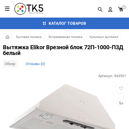
0
КАТАЛОГ ТОВАРОВ
Бытовая техника
Встраиваемая техника
Кухонные вытяжки
Вытяжка Elikor Врезной блок 72П-1000-П3Д
белый
Обзор
Отзывы (0)
Артикул:
943501
Добав
в
избра
Добав
к
сравн