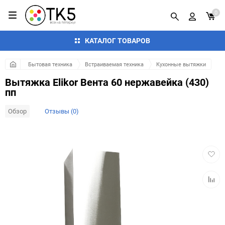
0
КАТАЛОГ ТОВАРОВ
Бытовая техника
Встраиваемая техника
Кухонные вытяжки
Вытяжка Elikor Вента 60 нержавейка (430)
пп
Обзор
Отзывы (0)
Добав
в
избра
Добав
к
сравн