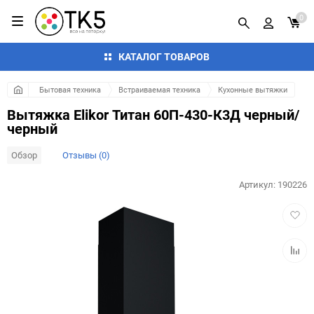
0
КАТАЛОГ ТОВАРОВ
Бытовая техника
Встраиваемая техника
Кухонные вытяжки
Вытяжка Elikor Титан 60П-430-К3Д черный/
черный
Обзор
Отзывы (0)
Артикул:
190226
Добав
в
избра
Добав
к
сравн