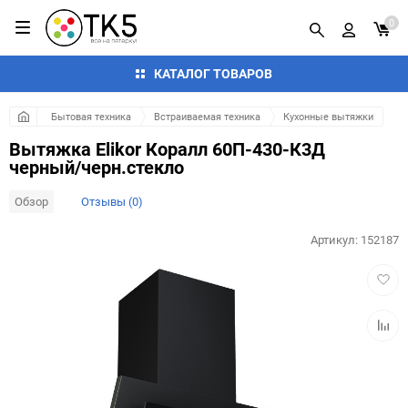
0
КАТАЛОГ ТОВАРОВ
Бытовая техника
Встраиваемая техника
Кухонные вытяжки
Вытяжка Elikor Коралл 60П-430-К3Д
черный/черн.стекло
Обзор
Отзывы (0)
Артикул:
152187
Добав
в
избра
Добав
к
сравн