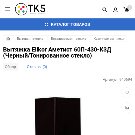
0
КАТАЛОГ ТОВАРОВ
Бытовая техника
Встраиваемая техника
Кухонные вытяжки
Вытяжка Elikor Аметист 60П-430-К3Д
(Черный/Тонированное стекло)
Обзор
Отзывы (0)
Артикул:
940694
Добав
в
избра
Добав
к
сравн