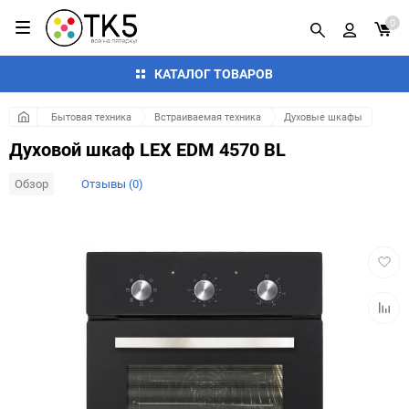
0
КАТАЛОГ ТОВАРОВ
Бытовая техника
Встраиваемая техника
Духовые шкафы
Духовой шкаф LEX EDM 4570 BL
Обзор
Отзывы (0)
Добав
в
избра
Добав
к
сравн