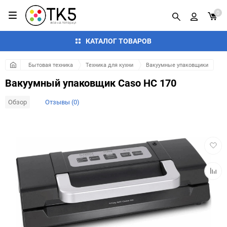
0
КАТАЛОГ ТОВАРОВ
Бытовая техника
Техника для кухни
Вакуумные упаковщики
Вакуумный упаковщик Caso HC 170
Обзор
Отзывы (0)
Добав
в
избра
Добав
к
сравн