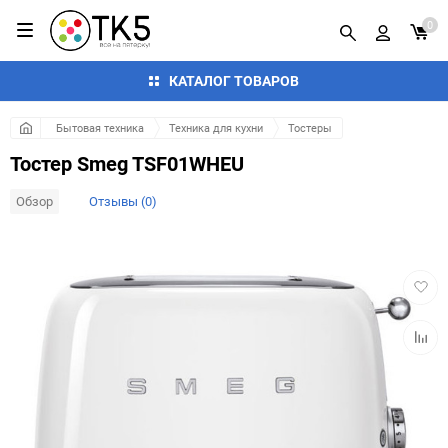
0
КАТАЛОГ ТОВАРОВ
Бытовая техника
Техника для кухни
Тостеры
Тостер Smeg TSF01WHEU
Обзор
Отзывы (0)
Добав
в
избра
Добав
к
сравн