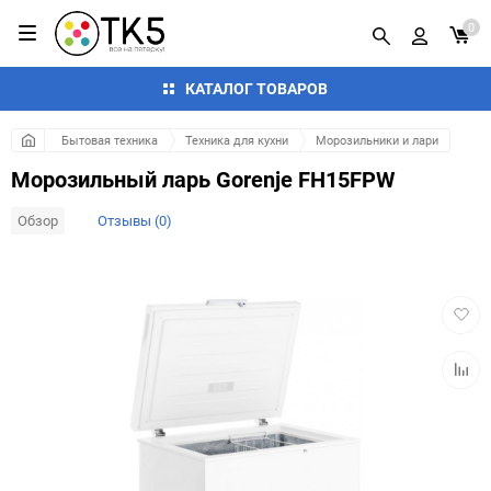
0
КАТАЛОГ ТОВАРОВ
Бытовая техника
Техника для кухни
Морозильники и лари
Морозильный ларь Gorenje FH15FPW
Обзор
Отзывы (0)
Добав
в
избра
Добав
к
сравн