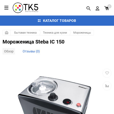
0
КАТАЛОГ ТОВАРОВ
Бытовая техника
Техника для кухни
Мороженицы
Мороженица Steba IC 150
Обзор
Отзывы (0)
Добав
в
избра
Добав
к
сравн