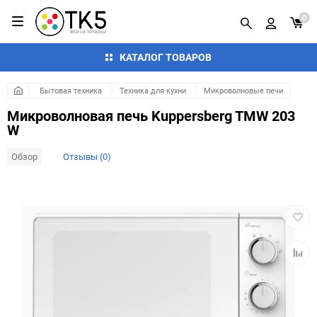
0
КАТАЛОГ ТОВАРОВ
Бытовая техника
Техника для кухни
Микроволновые печи
Микроволновая печь Kuppersberg TMW 203
W
Обзор
Отзывы (0)
Добав
в
избра
Добав
к
сравн