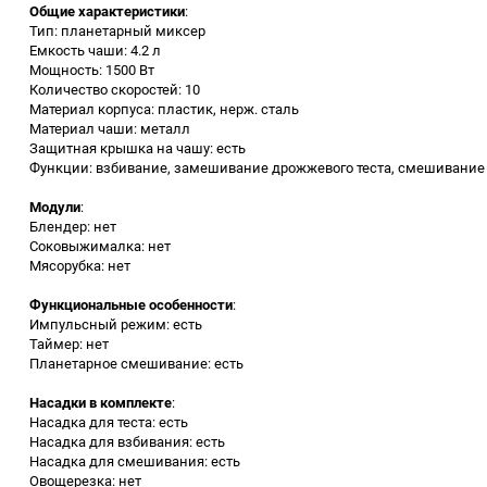
Общие характеристики
:
Тип: планетарный миксер
Заточные станки (точила)
Емкость чаши: 4.2 л
Мощность: 1500 Вт
Количество скоростей: 10
Дровоколы
Материал корпуса: пластик, нерж. сталь
Материал чаши: металл
Защитная крышка на чашу: есть
Грузоподъемное
Функции: взбивание, замешивание дрожжевого теста, смешивание
оборудование
Модули
:
Гидроаккумуляторы и
Блендер: нет
расширительные баки
Соковыжималка: нет
Мясорубка: нет
Вытяжная вентиляция
Функциональные особенности
:
Импульсный режим: есть
Таймер: нет
Вибротехника
Планетарное смешивание: есть
Насадки в комплекте
:
Бетономешалки
Насадка для теста: есть
Насадка для взбивания: есть
Бензоинструмент
Насадка для смешивания: есть
Овощерезка: нет