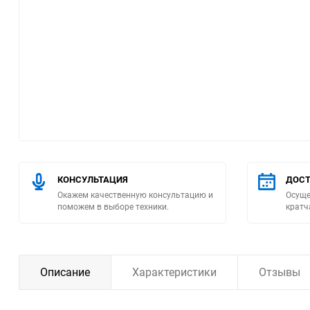
Помпы
Пневматический
инструмент
Плитка
Насосы бытовые
Компрессоры
КОНСУЛЬТАЦИЯ
ДОСТ
Окажем качественную консультацию и
Осуще
поможем в выборе техники.
кратч
Климатическая техника
Измерительный
инструмент
Описание
Характеристики
Отзывы
Измерительное
оборудование