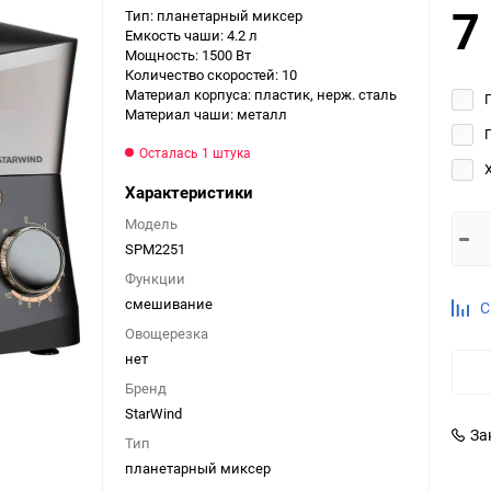
7
Тип: планетарный миксер
Выберите категори
Емкость чаши: 4.2 л
Мощность: 1500 Вт
Выберите категори
Количество скоростей: 10
Выберите категори
Материал корпуса: пластик, нерж. сталь
Материал чаши: металл
Осталась 1 штука
Характеристики
Модель
SPM2251
Функции
смешивание
С
Овощерезка
нет
Бренд
StarWind
За
Тип
планетарный миксер