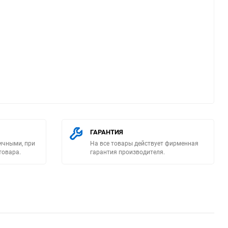
ю
ГАРАНТИЯ
ичными, при
На все товары действует фирменная
товара.
гарантия производителя.