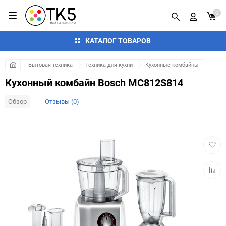
0
КАТАЛОГ ТОВАРОВ
Бытовая техника
Техника для кухни
Кухонные комбайны
Кухонный комбайн Bosch MC812S814
Обзор
Отзывы (0)
Добав
в
избра
Добав
к
сравн